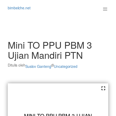
Lewati
ke
bimbelche.net
konten
Mini TO PPU PBM 3
Ujian Mandiri PTN
Ditulis oleh
di
Suslov Ganteng
Uncategorized
MINI TO PPU PBM 3 UJIAN