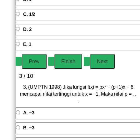
C. 1/2
D. 2
E. 1
3 / 10
3. (UMPTN 1998) Jika fungsi f(x) = px² − (p+1)x − 6
mencapai nilai tertinggi untuk x = −1. Maka nilai p = . .
.
A. −3
B. −3