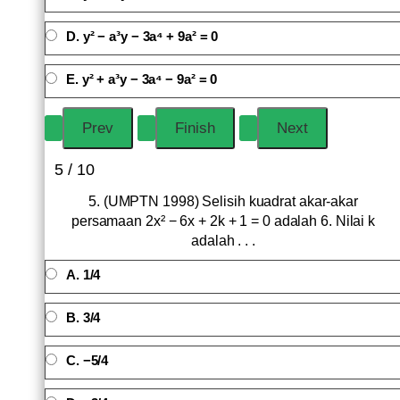
D. y² − a³y − 3a⁴ + 9a² = 0
E. y² + a³y − 3a⁴ − 9a² = 0
5 / 10
5. (UMPTN 1998) Selisih kuadrat akar-akar
persamaan 2x² − 6x + 2k + 1 = 0 adalah 6. Nilai k
adalah . . .
A. 1/4
B. 3/4
C. −5/4