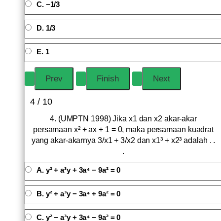
C. −1/3
D. 1/3
E. 1
4 / 10
4. (UMPTN 1998) Jika x1 dan x2 akar-akar
persamaan x² + ax + 1 = 0, maka persamaan kuadrat
yang akar-akarnya 3/x1 + 3/x2 dan x1³ + x2³ adalah . .
.
A. y² + a³y + 3a⁴ − 9a² = 0
B. y² + a³y − 3a⁴ + 9a² = 0
C. y² − a³y + 3a⁴ − 9a² = 0