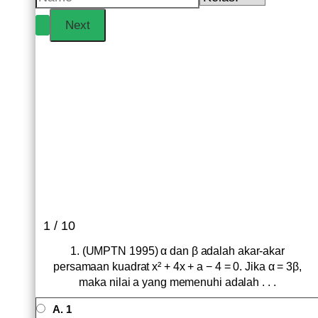
1 / 10
1. (UMPTN 1995) α dan β adalah akar-akar
persamaan kuadrat x² + 4x + a − 4 = 0. Jika α = 3β,
maka nilai a yang memenuhi adalah . . .
A. 1