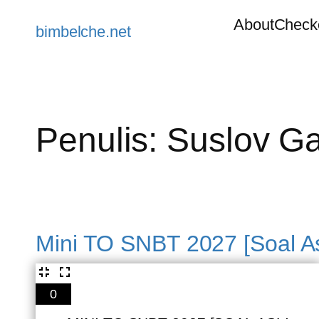
Lewati
About
Check
ke
bimbelche.net
konten
Penulis:
Suslov G
Mini TO SNBT 2027 [Soal A
0