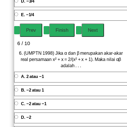
D. −3/4
E. −1/4
6 / 10
6. (UMPTN 1998) Jika α dan β merupakan akar-akar
real persamaan x² + x = 2/(x² + x + 1). Maka nilai αβ
adalah . . .
A. 2 atau −1
B. −2 atau 1
C. −2 atau −1
D. −2