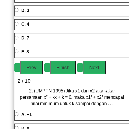
B. 3
C. 4
D. 7
E. 8
2 / 10
2. (UMPTN 1995) Jika x1 dan x2 akar-akar
persamaan x² + kx + k = 0, maka x1² + x2² mencapai
nilai minimum untuk k sampai dengan . . .
A. −1
B. 0