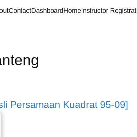
out
Contact
Dashboard
Home
Instructor Registrat
anteng
sli Persamaan Kuadrat 95-09]