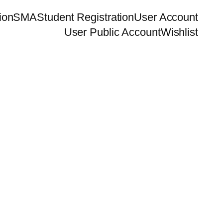
ion
SMA
Student Registration
User Account
User Public Account
Wishlist