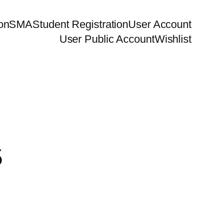
ion
SMA
Student Registration
User Account
User Public Account
Wishlist
5