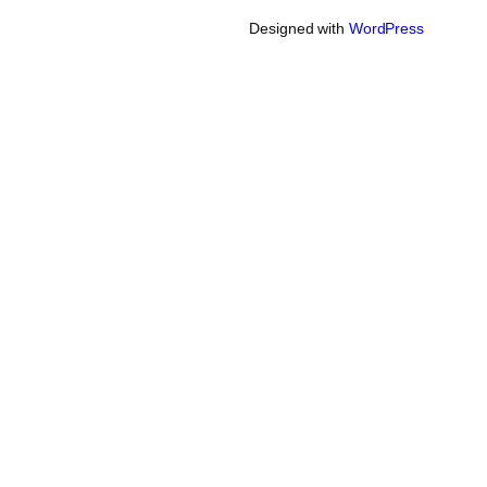
Designed with
WordPress
 contain at least 1 capital letter