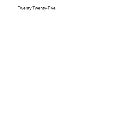
Twenty Twenty-Five
Sign In
The password must have a m
Remember me
Sign In
Sign Up
Restore password