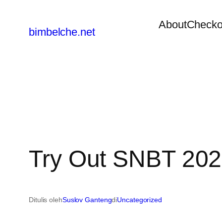
Lewati
About
Checko
ke
bimbelche.net
konten
Try Out SNBT 20
Ditulis oleh
Suslov Ganteng
di
Uncategorized