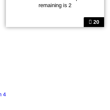
remaining is 2
20
m 4