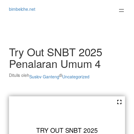
Lewati
ke
bimbelche.net
konten
Try Out SNBT 2025
Penalaran Umum 4
Ditulis oleh
di
Suslov Ganteng
Uncategorized
TRY OUT SNBT 2025