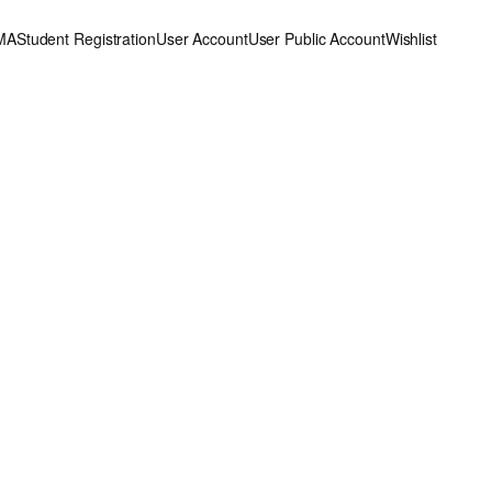
MA
Student Registration
User Account
User Public Account
Wishlist