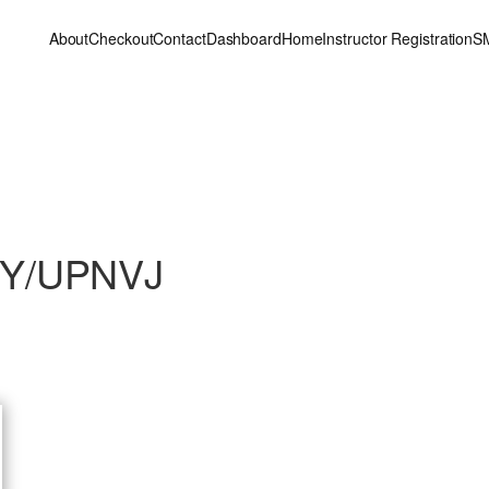
About
Checkout
Contact
Dashboard
Home
Instructor Registration
S
VY/UPNVJ