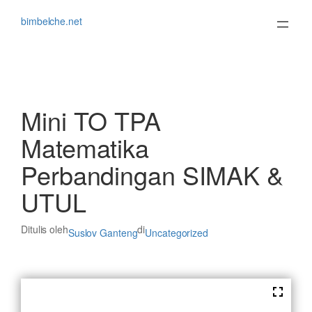
Lewati
ke
bimbelche.net
konten
Mini TO TPA
Matematika
Perbandingan SIMAK &
UTUL
Ditulis oleh
di
Suslov Ganteng
Uncategorized