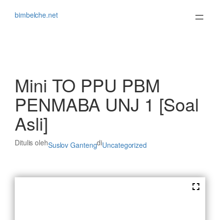
Lewati
ke
bimbelche.net
konten
Mini TO PPU PBM
PENMABA UNJ 1 [Soal
Asli]
Ditulis oleh
di
Suslov Ganteng
Uncategorized