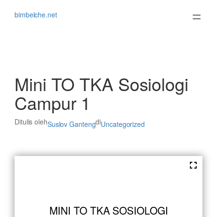
Lewati
ke
bimbelche.net
konten
Mini TO TKA Sosiologi
Campur 1
Ditulis oleh
di
Suslov Ganteng
Uncategorized
MINI TO TKA SOSIOLOGI