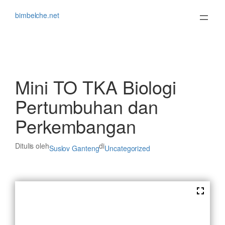
Lewati
ke
bimbelche.net
konten
Mini TO TKA Biologi
Pertumbuhan dan
Perkembangan
Ditulis oleh
di
Suslov Ganteng
Uncategorized