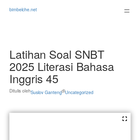
Lewati
ke
bimbelche.net
konten
Latihan Soal SNBT
2025 Literasi Bahasa
Inggris 45
Ditulis oleh
di
Suslov Ganteng
Uncategorized