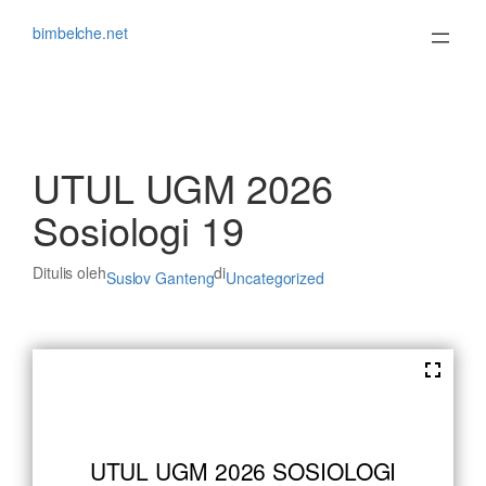
Lewati
ke
bimbelche.net
konten
UTUL UGM 2026
Sosiologi 19
Ditulis oleh
di
Suslov Ganteng
Uncategorized
UTUL UGM 2026 SOSIOLOGI