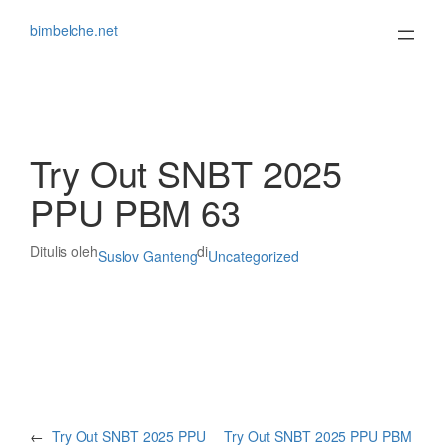
Lewati
ke
bimbelche.net
konten
Try Out SNBT 2025
PPU PBM 63
Ditulis oleh
di
Suslov Ganteng
Uncategorized
←
Try Out SNBT 2025 PPU
Try Out SNBT 2025 PPU PBM