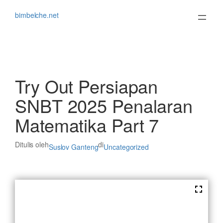
Lewati
ke
bimbelche.net
konten
Try Out Persiapan
SNBT 2025 Penalaran
Matematika Part 7
Ditulis oleh
di
Suslov Ganteng
Uncategorized