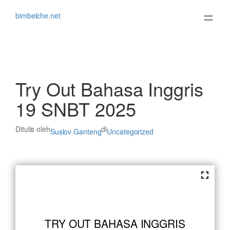
Lewati
ke
bimbelche.net
konten
Try Out Bahasa Inggris
19 SNBT 2025
Ditulis oleh
di
Suslov Ganteng
Uncategorized
TRY OUT BAHASA INGGRIS