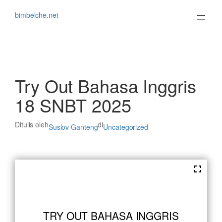
Lewati
ke
bimbelche.net
konten
Try Out Bahasa Inggris
18 SNBT 2025
Ditulis oleh
di
Suslov Ganteng
Uncategorized
TRY OUT BAHASA INGGRIS