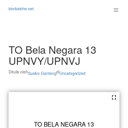
Lewati
ke
bimbelche.net
konten
TO Bela Negara 13
UPNVY/UPNVJ
Ditulis oleh
di
Suslov Ganteng
Uncategorized
TO BELA NEGARA 13