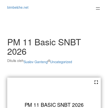
Lewati
ke
bimbelche.net
konten
PM 11 Basic SNBT
2026
Ditulis oleh
di
Suslov Ganteng
Uncategorized
PM 11 BASIC SNBT 2026