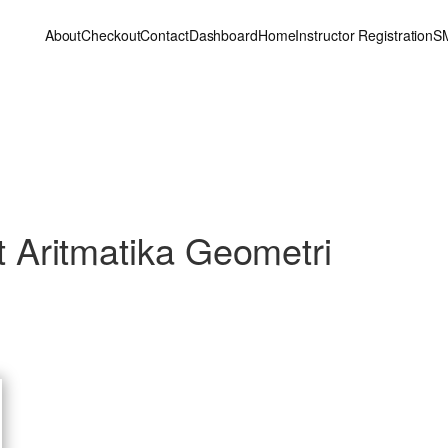
About
Checkout
Contact
Dashboard
Home
Instructor Registration
S
Aritmatika Geometri