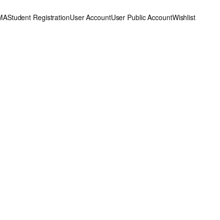
MA
Student Registration
User Account
User Public Account
Wishlist