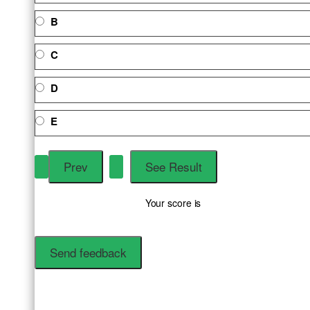
B
C
D
E
Your score is
Send feedback