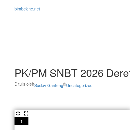
Lewati
ke
bimbelche.net
konten
PK/PM SNBT 2026 Deret 
Ditulis oleh
di
Suslov Ganteng
Uncategorized
1