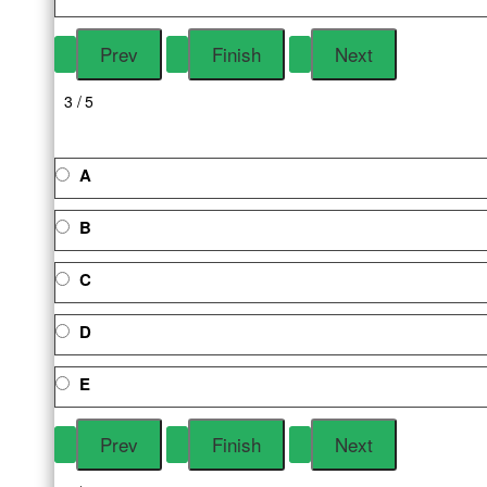
3 / 5
A
B
C
D
E