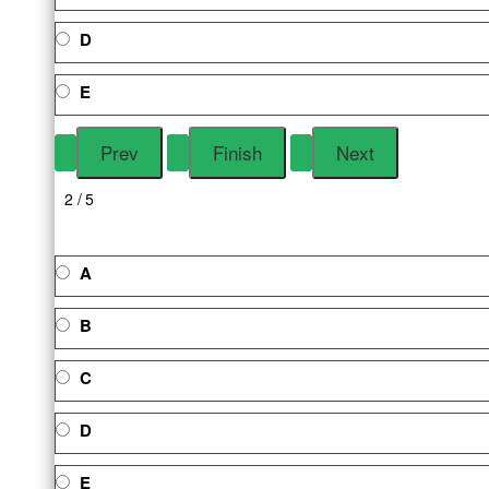
D
E
2 / 5
A
B
C
D
E