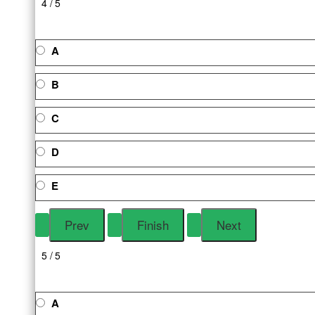
4 / 5
A
B
C
D
E
5 / 5
A