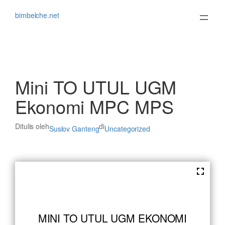
Lewati
ke
bimbelche.net
konten
Mini TO UTUL UGM
Ekonomi MPC MPS
Ditulis oleh
di
Suslov Ganteng
Uncategorized
MINI TO UTUL UGM EKONOMI