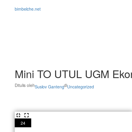
Lewati
ke
bimbelche.net
konten
Mini TO UTUL UGM Ekono
Ditulis oleh
di
Suslov Ganteng
Uncategorized
24