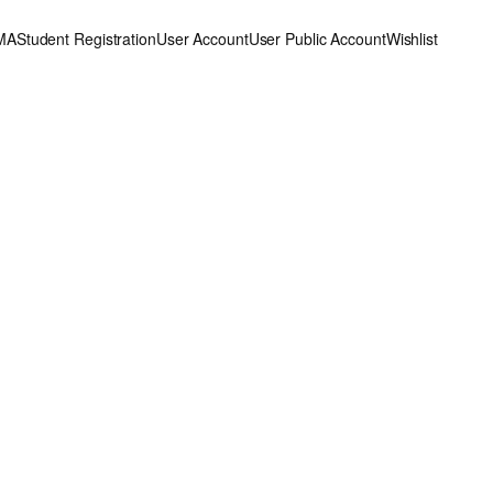
MA
Student Registration
User Account
User Public Account
Wishlist