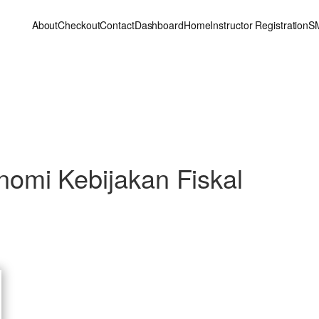
About
Checkout
Contact
Dashboard
Home
Instructor Registration
S
mi Kebijakan Fiskal