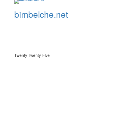
bimbelche.net
Twenty Twenty-Five
Sign In
The password must have a minimum of 8 charac