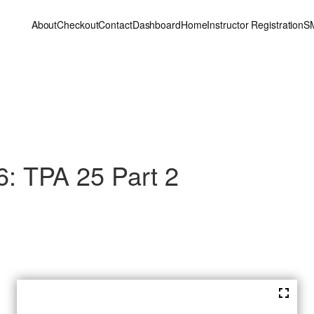
About
Checkout
Contact
Dashboard
Home
Instructor Registration
S
: TPA 25 Part 2