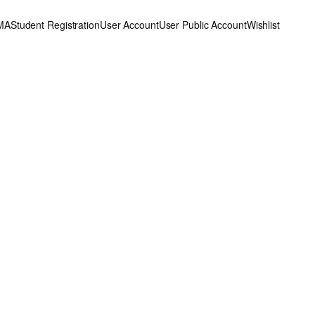
MA
Student Registration
User Account
User Public Account
Wishlist