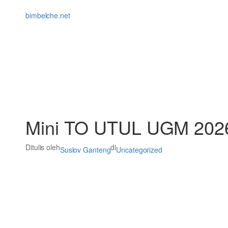
Lewati
ke
bimbelche.net
konten
Mini TO UTUL UGM 2026
Ditulis oleh
di
Suslov Ganteng
Uncategorized