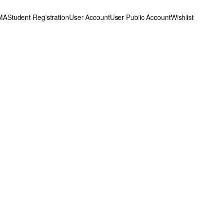
MA
Student Registration
User Account
User Public Account
Wishlist