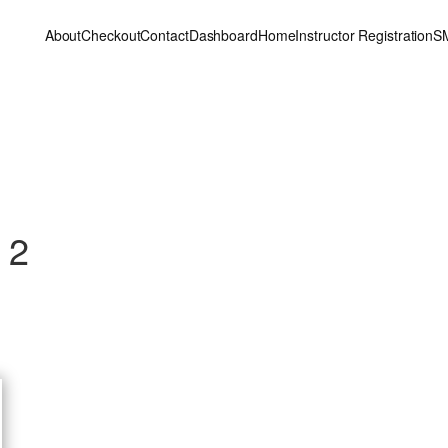
About
Checkout
Contact
Dashboard
Home
Instructor Registration
S
 2