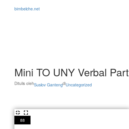
Lewati
ke
bimbelche.net
konten
Mini TO UNY Verbal Part
Ditulis oleh
di
Suslov Ganteng
Uncategorized
88