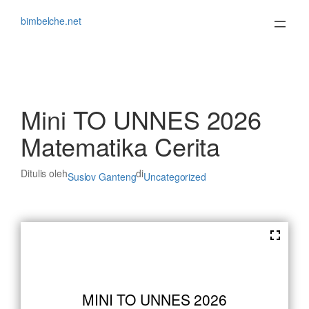
Lewati
ke
bimbelche.net
konten
Mini TO UNNES 2026
Matematika Cerita
Ditulis oleh
di
Suslov Ganteng
Uncategorized
MINI TO UNNES 2026