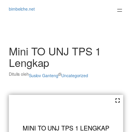
Lewati
ke
bimbelche.net
konten
Mini TO UNJ TPS 1
Lengkap
Ditulis oleh
di
Suslov Ganteng
Uncategorized
MINI TO UNJ TPS 1 LENGKAP