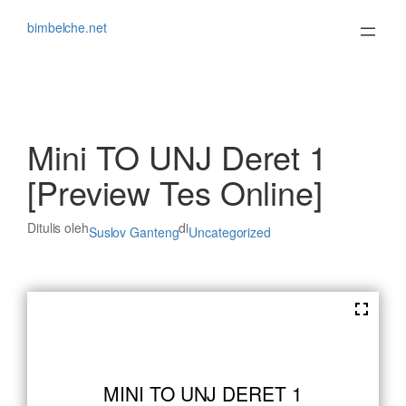
Lewati
ke
bimbelche.net
konten
Mini TO UNJ Deret 1
[Preview Tes Online]
Ditulis oleh
di
Suslov Ganteng
Uncategorized
MINI TO UNJ DERET 1