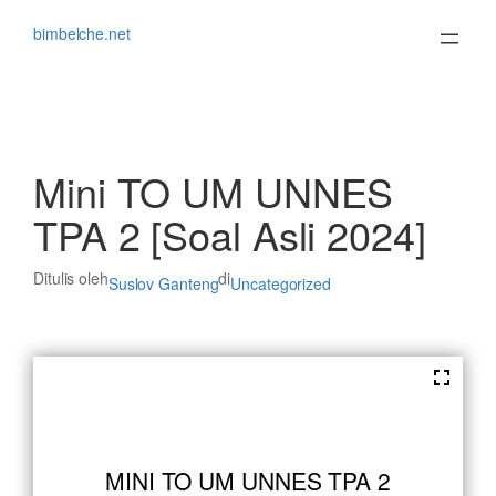
Lewati
ke
bimbelche.net
konten
Mini TO UM UNNES
TPA 2 [Soal Asli 2024]
Ditulis oleh
di
Suslov Ganteng
Uncategorized
MINI TO UM UNNES TPA 2