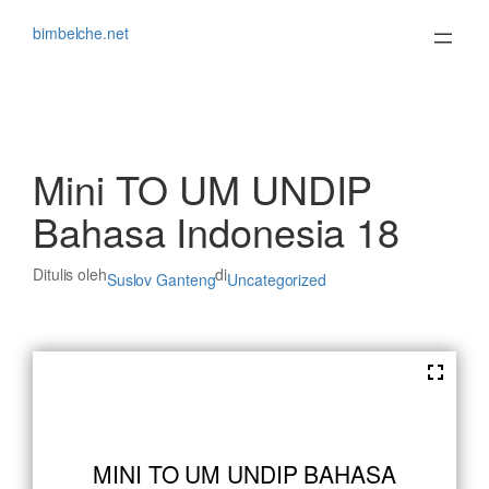
Lewati
ke
bimbelche.net
konten
Mini TO UM UNDIP
Bahasa Indonesia 18
Ditulis oleh
di
Suslov Ganteng
Uncategorized
MINI TO UM UNDIP BAHASA