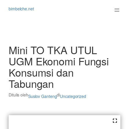
Lewati
ke
bimbelche.net
konten
Mini TO TKA UTUL
UGM Ekonomi Fungsi
Konsumsi dan
Tabungan
Ditulis oleh
di
Suslov Ganteng
Uncategorized