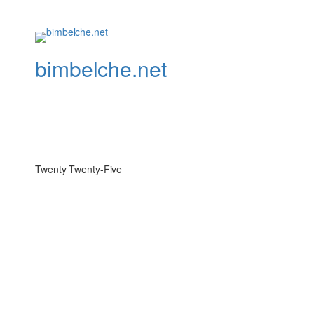
bimbelche.net
Twenty Twenty-Five
Sign In
The password must have a minimum of 8 charac