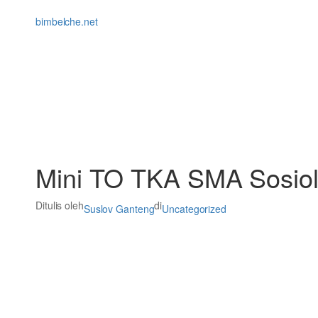
Lewati
ke
bimbelche.net
konten
Mini TO TKA SMA Sosiolo
Ditulis oleh
di
Suslov Ganteng
Uncategorized