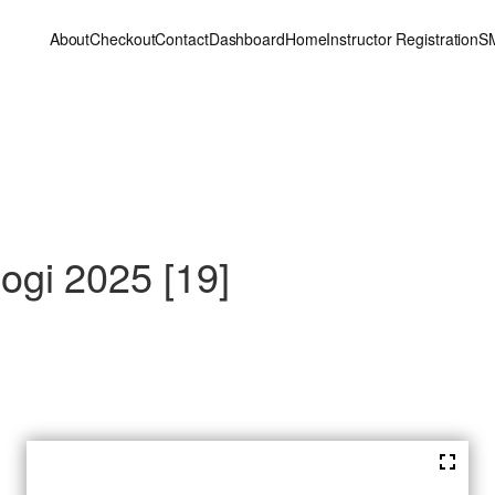
About
Checkout
Contact
Dashboard
Home
Instructor Registration
S
gi 2025 [19]