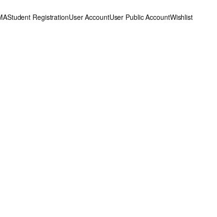
MA
Student Registration
User Account
User Public Account
Wishlist