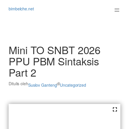
Lewati
ke
bimbelche.net
konten
Mini TO SNBT 2026
PPU PBM Sintaksis
Part 2
Ditulis oleh
di
Suslov Ganteng
Uncategorized