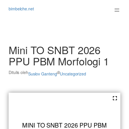
Lewati
ke
bimbelche.net
konten
Mini TO SNBT 2026
PPU PBM Morfologi 1
Ditulis oleh
di
Suslov Ganteng
Uncategorized
MINI TO SNBT 2026 PPU PBM