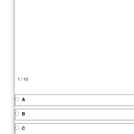
1 / 10
A
B
C