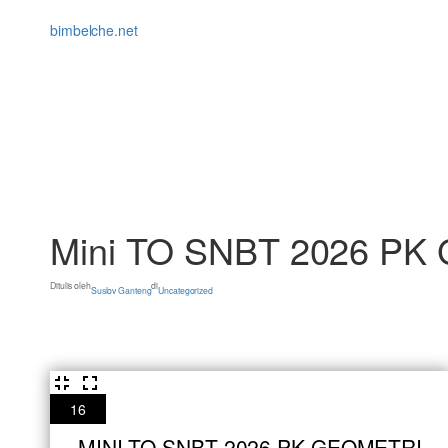
Lewati
ke
bimbelche.net
konten
Mini TO SNBT 2026 PK 
Ditulis oleh
di
Suslov Ganteng
Uncategorized
16
MINI TO SNBT 2026 PK GEOMETRI