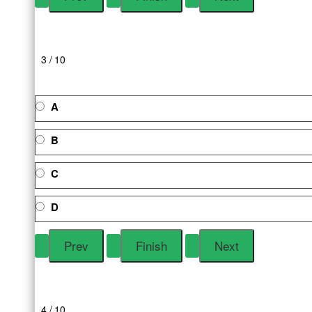
3 / 10
A
B
C
D
4 / 10