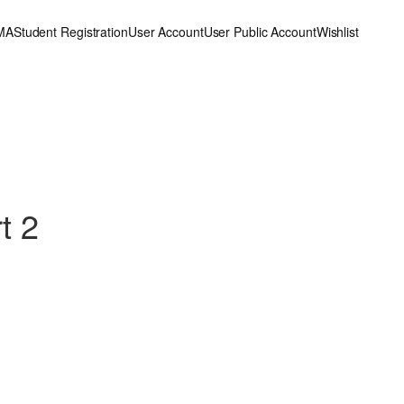
MA
Student Registration
User Account
User Public Account
Wishlist
t 2