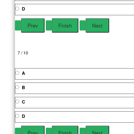
D
7 / 10
A
B
C
D