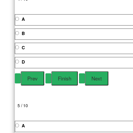
A
B
C
D
5 / 10
A