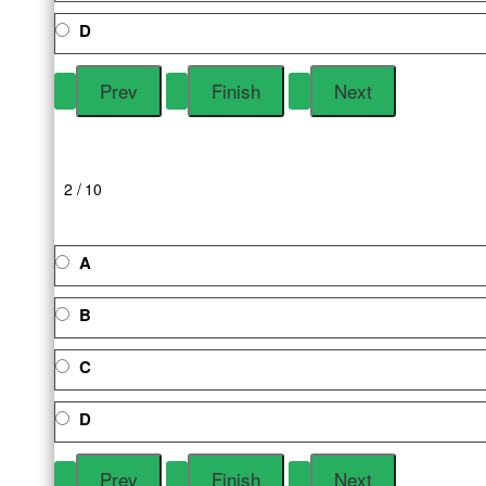
D
2 / 10
A
B
C
D