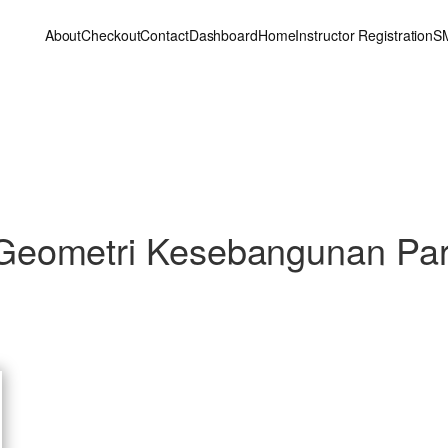
About
Checkout
Contact
Dashboard
Home
Instructor Registration
S
Geometri Kesebangunan Par