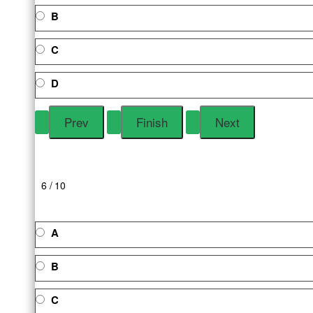
B
C
D
6 / 10
A
B
C