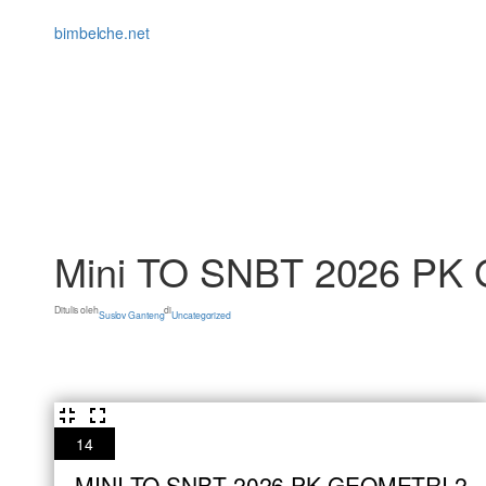
Lewati
ke
bimbelche.net
konten
Mini TO SNBT 2026 PK 
Ditulis oleh
di
Suslov Ganteng
Uncategorized
14
MINI TO SNBT 2026 PK GEOMETRI 2