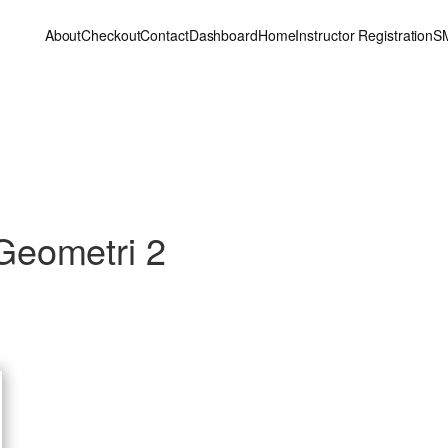
About
Checkout
Contact
Dashboard
Home
Instructor Registration
S
Geometri 2