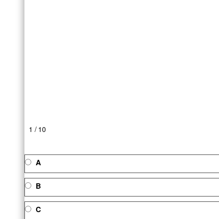
1 / 10
A
B
C