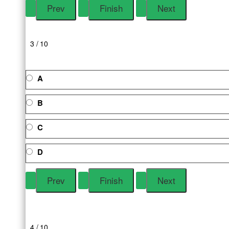
3 / 10
A
B
C
D
4 / 10