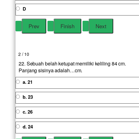
D
2 / 10
22. Sebuah belah ketupat memiliki keliling 84 cm.
Panjang sisinya adalah…cm.
a. 21
b. 23
c. 26
d. 24