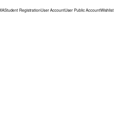
MA
Student Registration
User Account
User Public Account
Wishlist