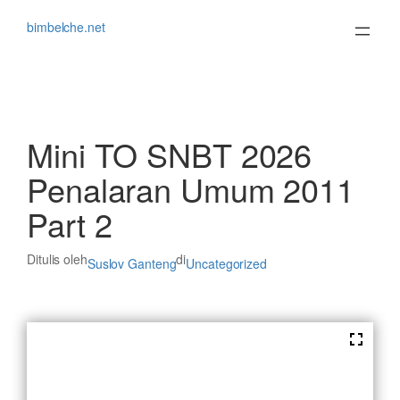
Lewati
ke
bimbelche.net
konten
Mini TO SNBT 2026
Penalaran Umum 2011
Part 2
Ditulis oleh
di
Suslov Ganteng
Uncategorized