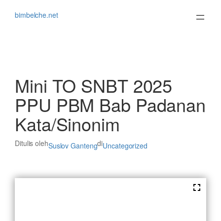
Lewati
ke
bimbelche.net
konten
Mini TO SNBT 2025
PPU PBM Bab Padanan
Kata/Sinonim
Ditulis oleh
di
Suslov Ganteng
Uncategorized