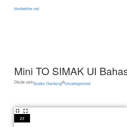
Lewati
ke
bimbelche.net
konten
Mini TO SIMAK UI Bahas
Ditulis oleh
di
Suslov Ganteng
Uncategorized
23