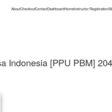
About
Checkout
Contact
Dashboard
Home
Instructor Registration
S
a Indonesia [PPU PBM] 20