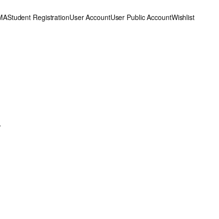
MA
Student Registration
User Account
User Public Account
Wishlist
4