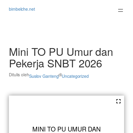
Lewati
ke
bimbelche.net
konten
Mini TO PU Umur dan
Pekerja SNBT 2026
Ditulis oleh
di
Suslov Ganteng
Uncategorized
MINI TO PU UMUR DAN