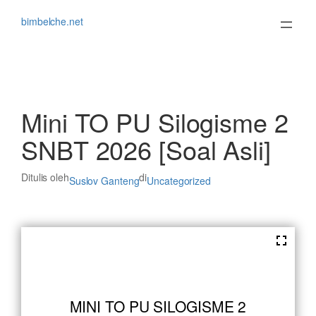
Lewati
ke
bimbelche.net
konten
Mini TO PU Silogisme 2
SNBT 2026 [Soal Asli]
Ditulis oleh
di
Suslov Ganteng
Uncategorized
MINI TO PU SILOGISME 2