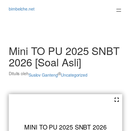
Lewati
ke
bimbelche.net
konten
Mini TO PU 2025 SNBT
2026 [Soal Asli]
Ditulis oleh
di
Suslov Ganteng
Uncategorized
MINI TO PU 2025 SNBT 2026