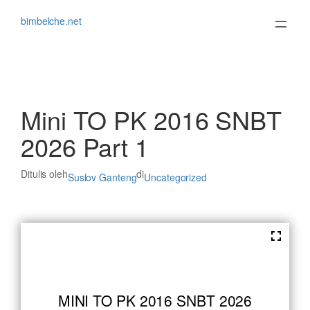
Lewati
ke
bimbelche.net
konten
Mini TO PK 2016 SNBT
2026 Part 1
Ditulis oleh
di
Suslov Ganteng
Uncategorized
MINI TO PK 2016 SNBT 2026