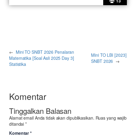
13
←
Mini TO SNBT 2026 Penalaran
Mini TO LBI [2023]
Matematika [Soal Asli 2025 Day 3]
SNBT 2026
→
Statistika
Komentar
Tinggalkan Balasan
Alamat email Anda tidak akan dipublikasikan.
Ruas yang wajib
ditandai
*
Komentar
*