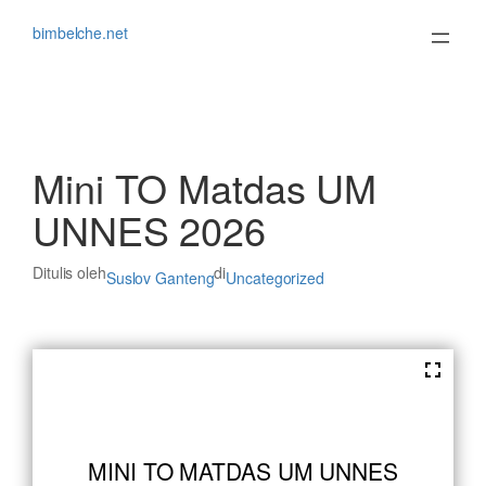
Lewati
ke
bimbelche.net
konten
Mini TO Matdas UM
UNNES 2026
Ditulis oleh
di
Suslov Ganteng
Uncategorized
MINI TO MATDAS UM UNNES