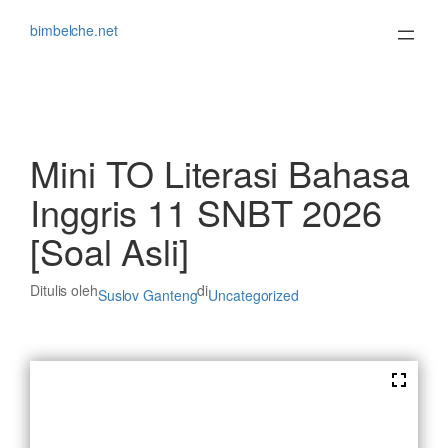
Lewati
ke
bimbelche.net
konten
Mini TO Literasi Bahasa
Inggris 11 SNBT 2026
[Soal Asli]
Ditulis oleh
di
Suslov Ganteng
Uncategorized