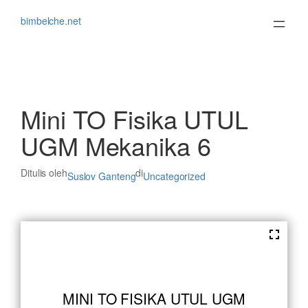
Lewati
ke
bimbelche.net
konten
Mini TO Fisika UTUL
UGM Mekanika 6
Ditulis oleh
di
Suslov Ganteng
Uncategorized
MINI TO FISIKA UTUL UGM