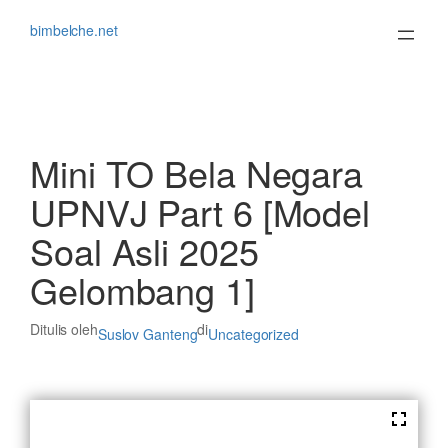
Lewati
ke
bimbelche.net
konten
Mini TO Bela Negara
UPNVJ Part 6 [Model
Soal Asli 2025
Gelombang 1]
Ditulis oleh
di
Suslov Ganteng
Uncategorized