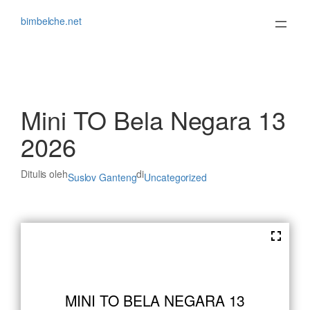
Lewati
ke
bimbelche.net
konten
Mini TO Bela Negara 13
2026
Ditulis oleh
di
Suslov Ganteng
Uncategorized
MINI TO BELA NEGARA 13