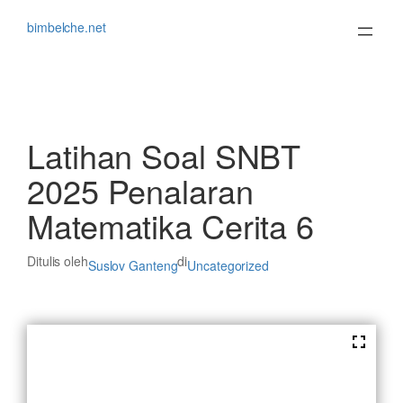
Lewati
ke
bimbelche.net
konten
Latihan Soal SNBT
2025 Penalaran
Matematika Cerita 6
Ditulis oleh
di
Suslov Ganteng
Uncategorized