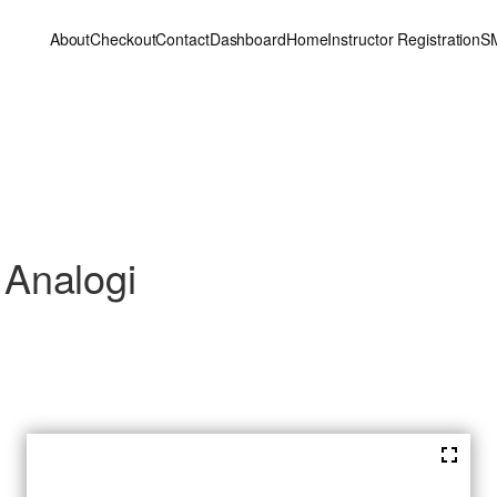
About
Checkout
Contact
Dashboard
Home
Instructor Registration
S
Analogi