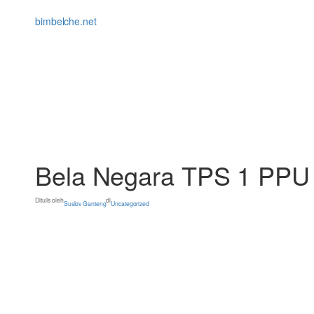
Lewati
ke
bimbelche.net
konten
Bela Negara TPS 1 PPU 
Ditulis oleh
di
Suslov Ganteng
Uncategorized