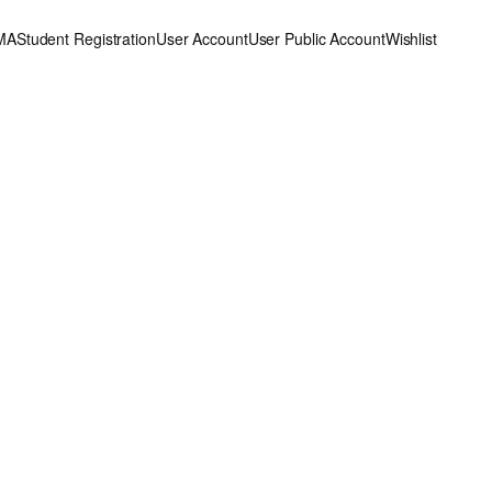
MA
Student Registration
User Account
User Public Account
Wishlist