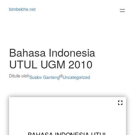
Lewati
ke
bimbelche.net
konten
Bahasa Indonesia
UTUL UGM 2010
Ditulis oleh
di
Suslov Ganteng
Uncategorized
BAHASA INDONESIA UTUL