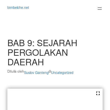
Lewati
ke
bimbelche.net
konten
BAB 9: SEJARAH
PERGOLAKAN
DAERAH
Ditulis oleh
di
Suslov Ganteng
Uncategorized