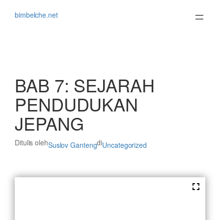
Lewati
ke
bimbelche.net
konten
BAB 7: SEJARAH
PENDUDUKAN
JEPANG
Ditulis oleh
di
Suslov Ganteng
Uncategorized